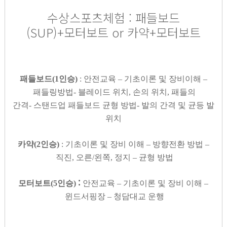
수상스포츠체험 :
패들보드
(SUP)+모터보트 or 카약+모터보트
패들보드(1인승)
:
안전교육
–
기초이론 및 장비이해
–
패들링방법
-
블레이드 위치
,
손의 위치
,
패들의
간격
-
스탠드업 패들보드 균형 방법
-
발의 간격 및 균등 발
위치
카약(
2
인승)
:
기초이론 및 장비 이해
–
방향전환 방법
–
직진
,
오른
/
왼쪽
,
정지
–
균형 방법
:
모터보트(5인승)
안전교육
–
기초이론 및 장비 이해
–
윈드서핑장
–
청담대교 운행