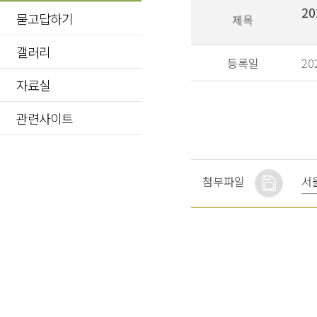
2
묻고답하기
제목
갤러리
등록일
20
자료실
관련사이트
서
첨부파일