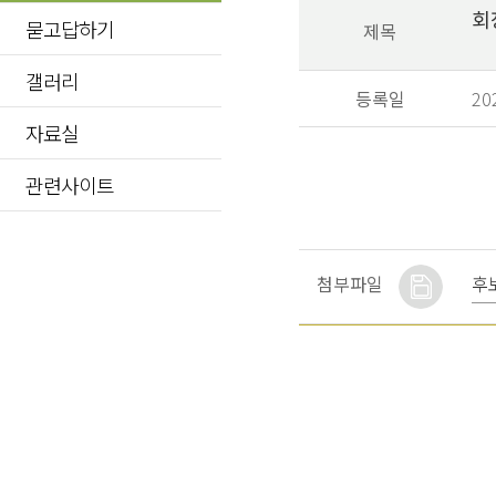
회
묻고답하기
제목
갤러리
등록일
20
자료실
관련사이트
후
첨부파일