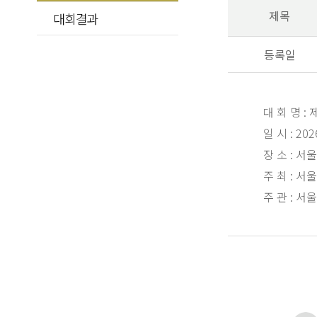
제목
대회결과
등록일
대 회 명
:
일 시
: 202
장 소
:
서울
주 최
:
서울
주 관
:
서울