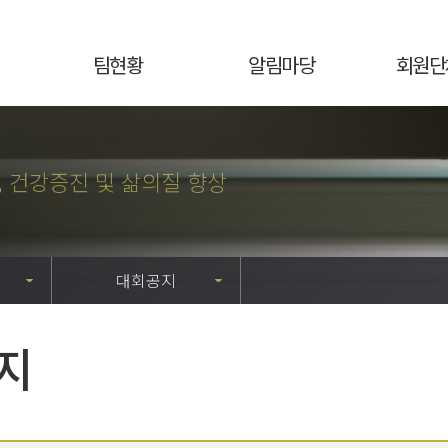
팀현황
알림마당
회원단
,
건강증진 및 삶의질 향상
대회공지
지