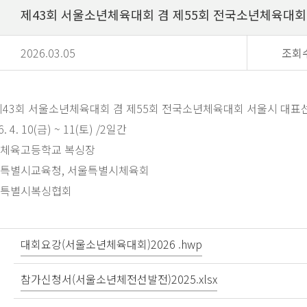
제43회 서울소년체육대회 겸 제55회 전국소년체육대회
2026.03.05
조회
제
43
회 서울소년체육대회 겸 제
55
회 전국소년체육대회 서울시 대표
6. 4. 10(금
) ~ 11(토
) /2
일간
체육고등학교 복싱장
특별시교육청
,
서울특별시체육회
특별시복싱협회
대회요강(서울소년체육대회)2026 .hwp
참가신청서(서울소년체전선발전)2025.xlsx