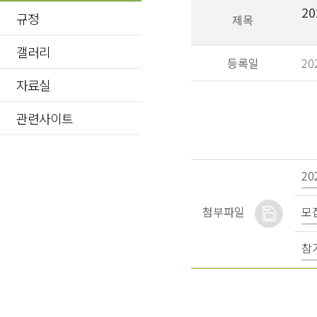
2
규정
제목
갤러리
등록일
20
자료실
관련사이트
2
모
첨부파일
참