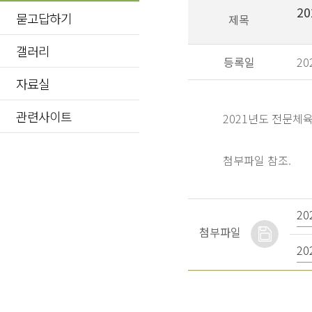
2
묻고답하기
제목
갤러리
등록일
20
자료실
관련사이트
2021년도 전문체
첨부파일 참조.
2
첨부파일
2