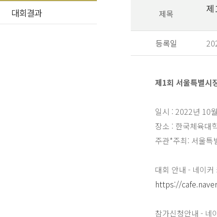
제
대회결과
제목
등록일
20
제1회 서울특별시장
일시 : 2022년 10
장소 : 한국체육대
주관*주최: 서울특
대회 안내 - 네이커
https://cafe.nave
참가신청안내 - 네