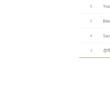
Tra
6
Bik
5
Swi
4
검
3