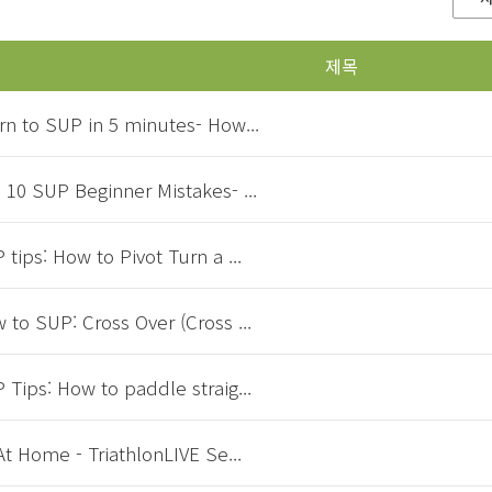
제목
rn to SUP in 5 minutes- How...
 10 SUP Beginner Mistakes- ...
 tips: How to Pivot Turn a ...
 to SUP: Cross Over (Cross ...
 Tips: How to paddle straig...
 At Home - TriathlonLIVE Se...