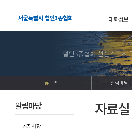
서울특별시 철인3종협회
대회정보
철인3종협회 선진스포츠 
홈
알림마당
자료실
알림마당
공지사항