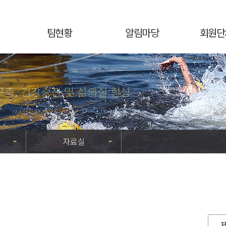
팀현황
알림마당
회원단
구축,
건강증진 및 삶의질 향상
자료실