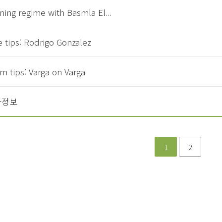
ining regime with Basmla El...
e tips: Rodrigo Gonzalez
m tips: Varga on Varga
차정보
1
2