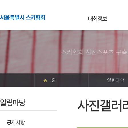
서울특별시 스키협회
대회정보
스키협회 선진스포츠 구축
홈
알림마당
사진갤러
알림마당
공지사항