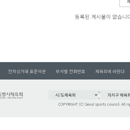
등록된 게시물이 없습니다
전자상거래 표준약관
부서별 전화번호
체육회에 바란다
서울특별시 중랑구 망우로 182(서울특별
대표전화. 02-490-2700 팩스. 02-490
COPYRIGHT (C) Seoul sports council. All ri