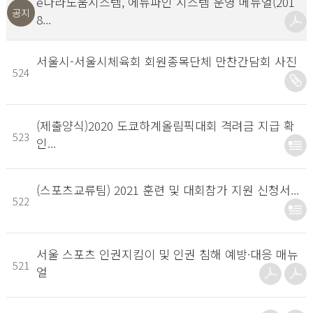
e나라도움시스템, 에듀파인 시스템 운영 메뉴얼(201
공지
8...
서울시-서울시체육회 회원종목단체 만찬간담회 사진
524
(제출양식)2020 도쿄하계올림픽대회 격려금 지급 확
523
인...
(스포츠교류팀) 2021 훈련 및 대회참가 지원 신청서...
522
서울 스포츠 인권지킴이 및 인권 침해 예방·대응 매뉴
521
얼