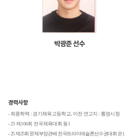
박광준 선수
경력사항
-
최종학력
:
경기체육고등학교
,
이전 연고지
:
통영시청
- 25
제
106
회 전국체육대회 동
1
-
25
제
25
회 문체부장관배 전국트라이애슬론선수권대회 은
1