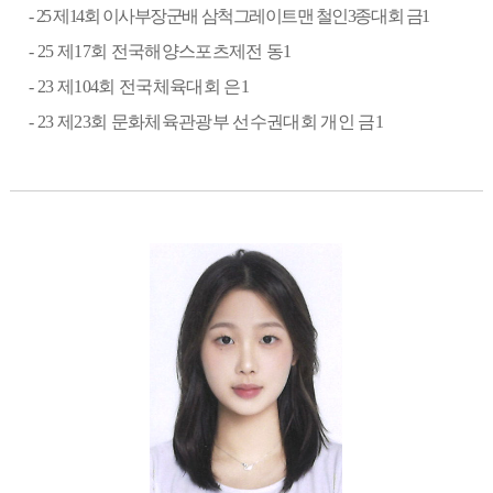
-
25
제
14
회 이사부장군배 삼척그레이트맨 철인
3
종대회 금
1
- 25
제
17
회 전국해양스포츠제전 동
1
- 23
제
104
회 전국체육대회 은
1
- 23
제
23
회 문화체육관광부 선수권대회 개인 금
1