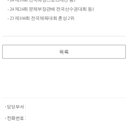
- 24
제
24
회 문체부장관배 전국선수권대회 동
1
- 23
제
104
회 전국체육대회 혼성
2
위
목록
담당부서
:
전화번호
: