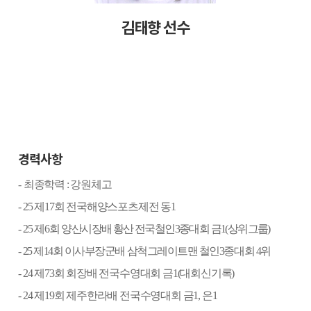
김태향 선수
경력사항
-
최종학력
:
강원체고
- 25
제
17
회 전국해양스포츠제전 동
1
- 25
제
6
회
양산시장배 황산 전국철인
3
종대회 금
1(
상위그룹
)
-
25
제
14
회 이사부장군배 삼척그레이트맨 철인
3
종대회
4
위
- 24
제
73
회 회장배 전국수영대회 금
1(
대회신기록
)
- 24
제
19
회 제주한라배 전국수영대회 금
1,
은
1