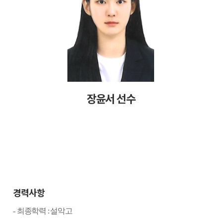
장윤서 선수
경력사항
-
최종학력
:
설악고