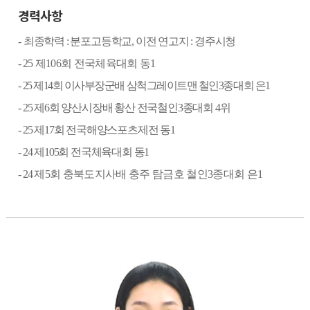
경력사항
-
최종학력
:
분포고등학교
,
이전 연고지
:
경주시청
-
25
제
106
회 전국체육대회 동
1
-
25
제
14
회 이사부장군배 삼척그레이트맨 철인
3
종대회 은
1
- 25
제
6
회 양산시장배 황산 전국철인
3
종대회
4
위
- 25
제
17
회 전국해양스포츠제전 동
1
- 24
제
105
회 전국체육대회 동
1
- 24
제
5
회 충북도지사배 충주 탐금호 철인
3
종대회 은
1