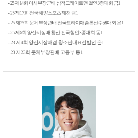
-
25
제
14
회 이사부장군배 삼척그레이트맨 철인
3
종대회 금
1
- 25
제
17
회 전국해양스포츠제전 금
1
-
25
제
25
회 문체부장관배 전국트라이애슬론선수권대회 은
1
- 25
제
6
회 양산시장배 황산 전국철인
3
종대회 동
1
- 23
제
4
회 양산시장배겸 청소년대표선발전 은
1
- 23
제
23
회 문체부장관배 고등부 동
1