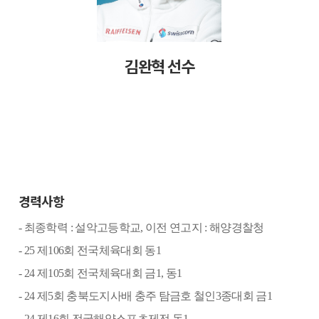
김완혁 선수
경력사항
-
최종학력
:
설악고등학교
,
이전 연고지
:
해양경찰청
- 25
제
106
회 전국체육대회 동
1
- 24
제
105
회 전국체육대회 금
1,
동
1
- 24
제
5
회 충북도지사배 충주 탐금호 철인
3
종대회 금
1
- 24
제
16
회 전국해양스포츠제전 동
1