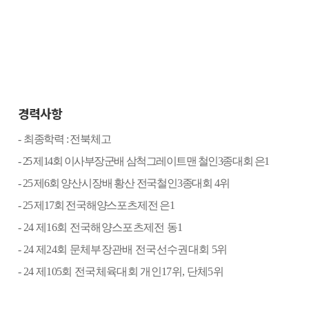
경력사항
-
최종학력
:
전북체고
-
25
제
14
회 이사부장군배 삼척그레이트맨 철인
3
종대회 은
1
- 25
제
6
회 양산시장배 황산 전국철인
3
종대회
4
위
- 25
제
17
회 전국해양스포츠제전 은
1
- 24
제
16
회 전국해양스포츠제전 동
1
- 24
제
24
회 문체부장관배 전국선수권대회
5
위
- 24
제
105
회 전국체육대회 개인
17
위
,
단체
5
위