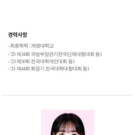
경력사항
-
최종학력
:
계명대학교
- ’25
제
34
회 국방부장관기전국단체대항대회 동
1
- ’23
제
50
회 전국대학개인대회 동
1
- ’21
제
44
회 회장기 전국대학대항대회 동
1