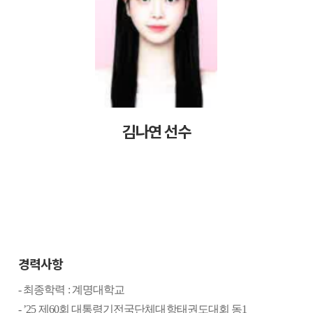
김나연 선수
경력사항
-
최종학력
:
계명대학교
- ’25
제
60
회 대통령기전국단체대항태권도대회 동
1