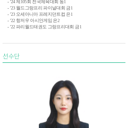
- ’24
제
105
회 전국체육대회 동
1
- ’23
월드그랑프리 파이널대회 금
1
- ’23
오세아니아 프레지던트컵 은
1
- ’22
항저우 아시안게임 은
2
- ’22
파리월드태권도 그랑프리대회 금
1
선수단