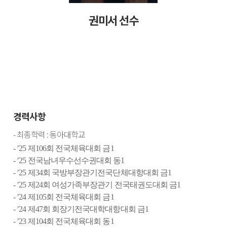
권미서 선수
경력사항
-
최종학력
:
동아대학교
- ’25
제
106
회 전국체육대회 금
1
- ’25
전국남녀우수선수권대회 동
1
- ’25
제
34
회 국방부장관기전국단체대항대회 금
1
- ’25
제
24
회 여성가족부장관기 전국태권도대회 금
1
- ’24
제
105
회 전국체육대회 금
1
- ’24
제
47
회 회장기전국대학대항대회 금
1
- ’23
제
104
회 전국체육대회 동
1