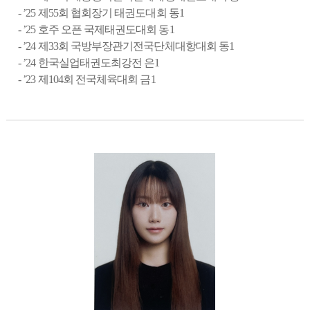
- ’25
제
55
회 협회장기 태권도대회 동
1
- ’25
호주 오픈 국제태권도대회 동
1
- ’24
제
33
회 국방부장관기전국단체대항대회 동
1
- ’24
한국실업태권도최강전 은
1
- ’23
제
104
회 전국체육대회 금
1