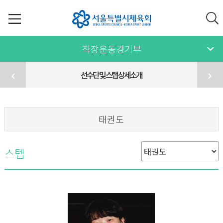
직장운동경기부
선수단 및 스탭 상세소개
태권도
스텝