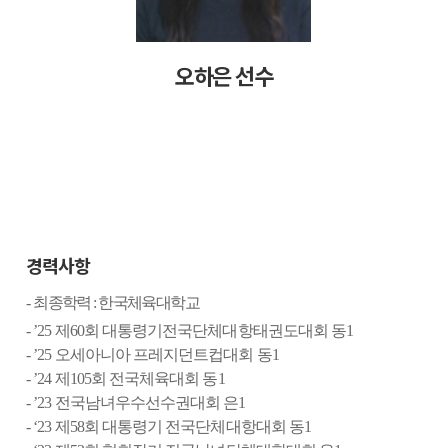
오하은 선수
경력사항
-
최종학력
:
한국체육대학교
- ’25
제
60
회 대통령기전국단체대항태권도대회 동
1
- ’25
오세아니아 프레지던트컵대회 동
1
- ’24
제
105
회 전국체육대회 동
1
- ’23
전국남녀우수선수권대회 은
1
- ‘23
제
58
회 대통령기 전국단체대항대회 동
1