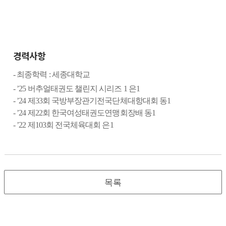
경력사항
-
최종학력
:
세종대학교
- ’25
버추얼태권도 챌린지 시리즈
1
은
1
- ’24
제
33
회 국방부장관기전국단체대항대회 동
1
- ’24
제
22
회 한국여성태권도연맹회장배 동
1
- ’22
제
103
회 전국체육대회 은
1
목록