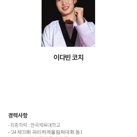
이다빈 코치
경력사항
-
최종학력
:
한국체육대학교
- ’24
제
33
회 파리하계올림픽대회 동
1