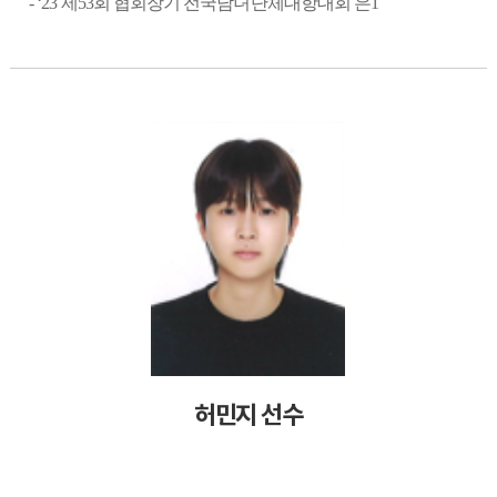
- ‘23
제
53
회 협회장기 전국남녀단체대항대회 은
1
허민지 선수