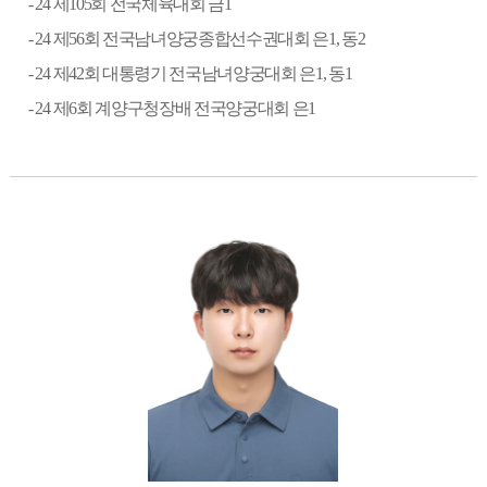
- 24
제
105
회 전국체육대회 금
1
- 24
제
56
회 전국남녀양궁종합선수권대회 은
1,
동
2
- 24
제
42
회 대통령기 전국남녀양궁대회 은
1,
동
1
- 24
제
6
회 계양구청장배 전국양궁대회 은
1