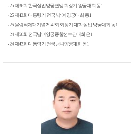
- 25
제
36
회 한국실업양궁연맹 회장기 양궁대회 동
1
- 25
제
43
회 대통령기 전국 남
,
여 양궁대회 동
1
- 25
올림픽제패기념 제
42
회 회장기 대학
,
실업 양궁대회 동
1
- 24
제
56
회 전국남녀양궁종합선수권대회 은
1
- 24
제
42
회 대통령기 전국남녀양궁대회 동
1