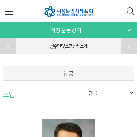
직장운동경기부
선수단 및 스탭 상세소개
양궁
스텝