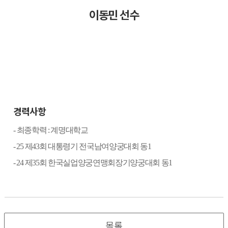
이동민 선수
경력사항
-
최종학력
:
계명대학교
- 25
제
43
회 대통령기 전국남여양궁대회 동
1
- 24
제
35
회 한국실업양궁연맹회장기양궁대회 동
1
목록