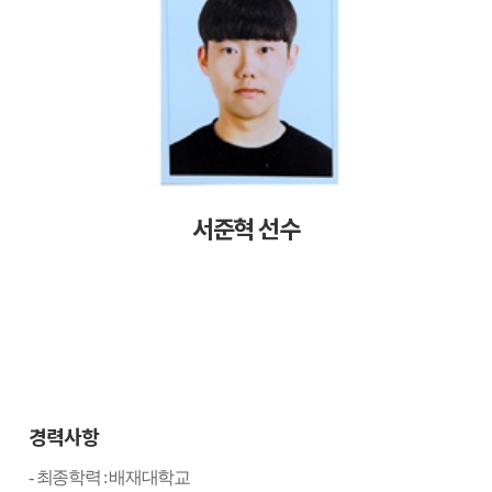
서준혁 선수
경력사항
-
최종학력
:
배재대학교