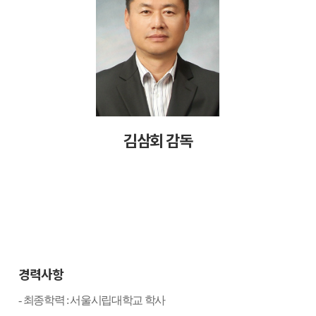
김삼회 감독
경력사항
-
최종학력
:
서울시립대학교 학사