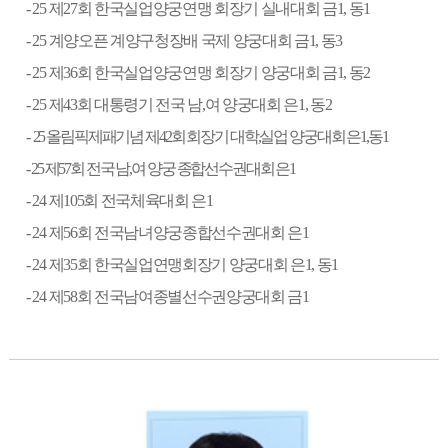
- 25
제
27
회 한국실업양궁연맹 회장기 실내대회 금
1,
동
1
- 25
계양오픈 계양구청장배 국제 양궁대회 금
1,
동
3
- 25
제
36
회 한국실업양궁연맹 회장기 양궁대회 금
1,
동
2
- 25
제
43
회 대통령기 전국 남
,
여 양궁대회 은
1,
동
2
-
25
올림픽제패기념 제
42
회 회장기 대학
,
실업 양궁대회 은
1,
동
1
- 25
제
57
회 전국 남
,
여 양궁 종합선수권대회 은
1
- 24
제
105
회 전국체육대회 은
1
- 24
제
56
회 전국남녀양궁종합선수권대회 은
1
- 24
제
35
회 한국실업연맹회장기 양궁대회 은
1,
동
1
- 24
제
58
회 전국남여종별선수권양궁대회 금
1