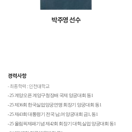
박주영 선수
경력사항
-
최종학력
:
인천대학교
- 25
계양오픈 계양구청장배 국제 양궁대회 동
1
- 25
제
36
회 한국실업양궁연맹 회장기 양궁대회 동
1
- 25
제
43
회 대통령기 전국 남
,
여 양궁대회 금
1,
동
1
- 25
올림픽제패기념 제
42
회 회장기 대학
,
실업 양궁대회 동
1