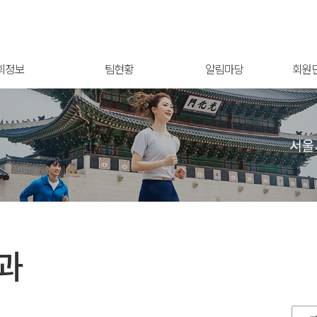
회정보
팀현황
알림마당
회원
과