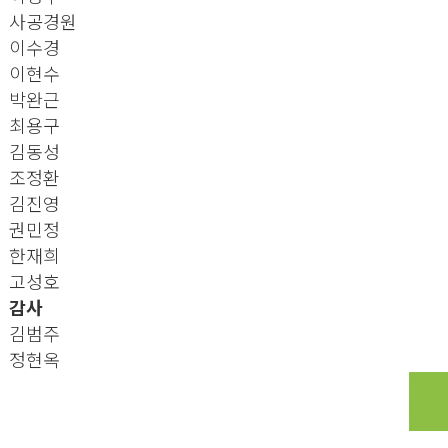
사공경원
이수경
이현수
박완근
최용구
김동성
조정환
김진영
권민정
한재희
고성호
감사
김범주
정현옥