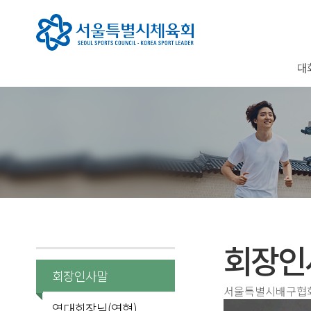
대
회장인
회장인사말
서울특별시배구협회
역대회장님(연혁)