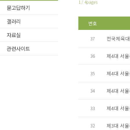
1 / 4pages
묻고답하기
갤러리
번호
자료실
전국체육대
37
관련사이트
제4대 서
36
제4대 서
35
제4대 서울
34
제4대 서
33
제3대 서
32