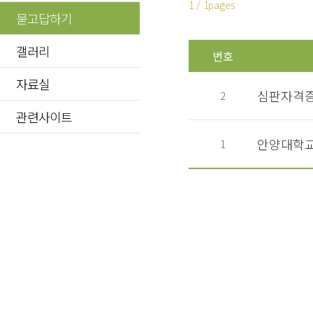
1 / 1pages
묻고답하기
갤러리
번호
자료실
심판자격증
2
관련사이트
1