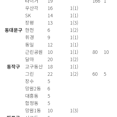
타이거
19
166
1
우산각
16
1(1)
SK
14
1(1)
장평
13
1(3)
동대문구
한천
6
1(2)
휘경
9
1(1)
동일
12
1(1)
근린공원
10
1(1)
80
10
달마
20
1(2)
동작구
고구동산
18
1(1)
그린
22
1(2)
60
5
장수
5
망원2동
6
대흥동
5
합정동
5
망원1동
10
1(3)