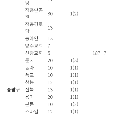
당
장충단공
30
1(2)
원
장충경로
13
당
농아인
13
양수교회
7
신광교회
5
187
7
둔치
20
1(3)
동아
10
1(1)
폭포
10
1(1)
상봉
12
1(1)
중랑구
신복
13
1(1)
용마
20
1(1)
본동
10
1(2)
스마일
12
1(1)