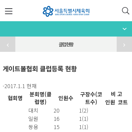
클럽 현황
게이트볼협회 클럽등록 현황
-2017.1.1 현재
비 고
분회명(클
구장수(코
협회명
인원수
럽명)
트수)
인원
코트
대치
20
1(2)
일원
16
1(1)
쌍용
15
1(1)