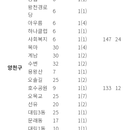
왕천경로
6
1(1)
당
아우름
6
1(4)
하나클럽
6
1(1)
사회복지
6
1(1)
147
24
목마
30
1(4)
계남
30
1(2)
수변
32
1(2)
양천구
용왕산
7
1(1)
오솔길
25
1(2)
호수공원
9
1(1)
133
12
오목교
25
1(7)
선유
20
1(2)
대림3동
25
1(1)
문래동
17
1(1)
대림1동
10
1(1)