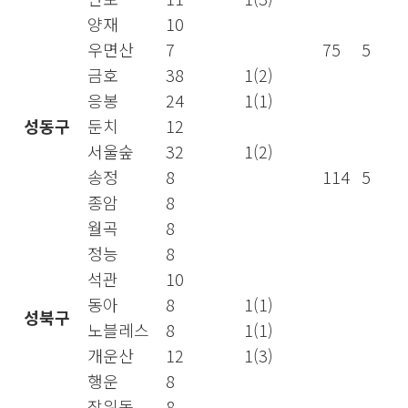
양재
10
우면산
7
75
5
금호
38
1(2)
응봉
24
1(1)
성동구
둔치
12
서울숲
32
1(2)
송정
8
114
5
종암
8
월곡
8
정능
8
석관
10
동아
8
1(1)
성북구
노블레스
8
1(1)
개운산
12
1(3)
행운
8
장위동
8