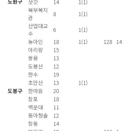
노원구
삿갓
14
1(1)
북부복지
8
1(1)
관
산업대교
6
1(1)
수
농아인
18
1(1)
128
14
아리랑
15
쌍용
13
도봉산
12
한수
19
초안산
13
1(1)
도봉구
한마음
20
창포
18
백운대
11
동아청솔
12
창동
14