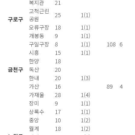
복지관
21
고척근린
25
1(1)
공원
구로구
오류구장
18
1(1)
개봉동
9
1(1)
구일구장
8
1(1)
108
6
시흥
15
1(1)
한양
18
금천구
독산
20
한내
20
1(3)
가산
16
89
4
가재울
28
1(4)
장미
9
1(1)
상록수
17
1(1)
중앙
10
1(2)
월계
18
1(2)