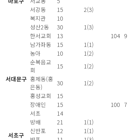
마포구
서교동
5
서강동
15
2(3)
복지관
10
성산2동
30
1(3)
한서교회
13
104
9
남가좌동
15
1(1)
농아
10
1(2)
순복음교
15
1(2)
회
서대문구
홍제동(홍
30
1(2)
은동)
홍성교회
15
장애인
15
100
7
서초
14
방배
21
1(1)
신반포
12
1(1)
서초구
반포
11
1(3)