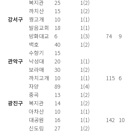
복지관
25
1(2)
까치산
15
1(2)
강서구
꿩고개
10
1(1)
발음교회
18
1(1)
방화대교
6
1(3)
74
9
백호
40
1(2)
수향기
15
관악구
낙성대
20
1(1)
보라매
30
1(2)
까치고개
10
1(1)
115
6
자양
89
1(4)
중곡
13
1(2)
광진구
복지관
14
1(2)
아차산
10
1(1)
대공원
16
1(1)
142
10
신도림
27
1(2)