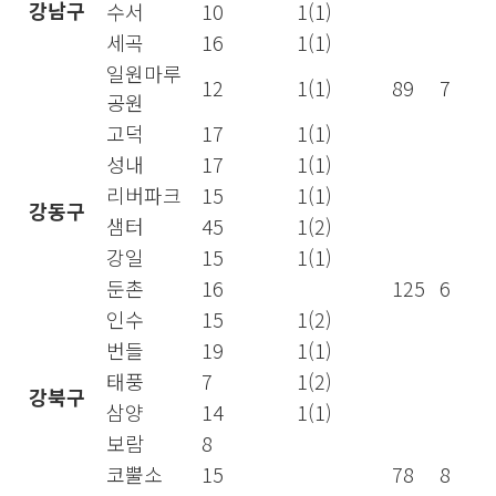
강남구
수서
10
1(1)
세곡
16
1(1)
일원마루
12
1(1)
89
7
공원
고덕
17
1(1)
성내
17
1(1)
리버파크
15
1(1)
강동구
샘터
45
1(2)
강일
15
1(1)
둔촌
16
125
6
인수
15
1(2)
번들
19
1(1)
태풍
7
1(2)
강북구
삼양
14
1(1)
보람
8
코뿔소
15
78
8