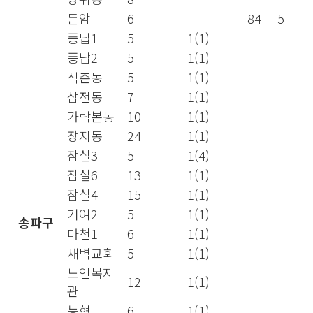
돈암
6
84
5
풍납1
5
1(1)
풍납2
5
1(1)
석촌동
5
1(1)
삼전동
7
1(1)
가락본동
10
1(1)
장지동
24
1(1)
잠실3
5
1(4)
잠실6
13
1(1)
잠실4
15
1(1)
거여2
5
1(1)
송파구
마천1
6
1(1)
새벽교회
5
1(1)
노인복지
12
1(1)
관
농협
6
1(1)