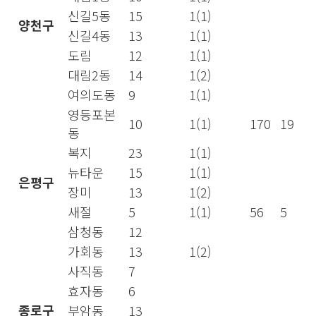
신길5동
15
1(1)
양천구
신길4동
13
1(1)
도림
12
1(1)
대림2동
14
1(2)
여의도동
9
1(1)
영등포본
10
1(1)
170
19
동
복지
23
1(1)
뉴타운
15
1(1)
은평구
장미
13
1(2)
새절
5
1(1)
56
5
삼청동
12
가회동
13
1(2)
사직동
7
효자동
6
종로구
부암동
13