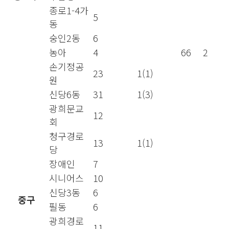
종로1-4가
5
동
숭인2동
6
농아
4
66
2
손기정공
23
1(1)
원
신당6동
31
1(3)
광희문교
12
회
청구경로
13
1(1)
당
장애인
7
시니어스
10
신당3동
6
중구
필동
6
광희경로
11